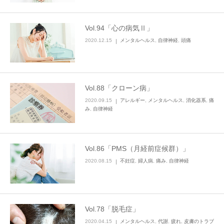
Vol.94「心の病気Ⅱ」
2020.12.15
メンタルヘルス
,
自律神経
,
頭痛
Vol.88「クローン病」
2020.09.15
アレルギー
,
メンタルヘルス
,
消化器系
,
痛
み
,
自律神経
Vol.86「PMS（月経前症候群）」
2020.08.15
不妊症
,
婦人病
,
痛み
,
自律神経
Vol.78「脱毛症」
2020.04.15
メンタルヘルス
,
代謝
,
疲れ
,
皮膚のトラブ