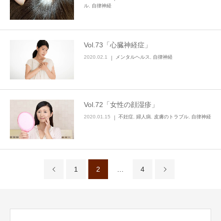
ル
,
自律神経
Vol.73「心臓神経症」
2020.02.1
メンタルヘルス
,
自律神経
Vol.72「女性の顔湿疹」
2020.01.15
不妊症
,
婦人病
,
皮膚のトラブル
,
自律神経
1
2
…
4