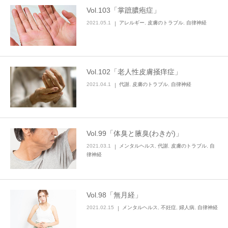
Vol.103「掌蹠膿疱症」
2021.05.1
アレルギー
,
皮膚のトラブル
,
自律神経
Vol.102「老人性皮膚掻痒症」
2021.04.1
代謝
,
皮膚のトラブル
,
自律神経
Vol.99「体臭と腋臭(わきが)」
2021.03.1
メンタルヘルス
,
代謝
,
皮膚のトラブル
,
自
律神経
Vol.98「無月経」
2021.02.15
メンタルヘルス
,
不妊症
,
婦人病
,
自律神経