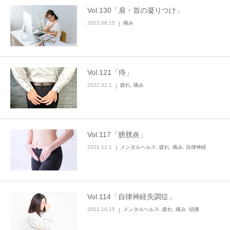
Vol.130「肩・首の凝りつけ」
2022.06.15
痛み
Vol.121「痔」
2022.02.1
疲れ
,
痛み
Vol.117「膀胱炎」
2021.12.1
メンタルヘルス
,
疲れ
,
痛み
,
自律神経
Vol.114「自律神経失調症」
2021.10.15
メンタルヘルス
,
疲れ
,
痛み
,
頭痛