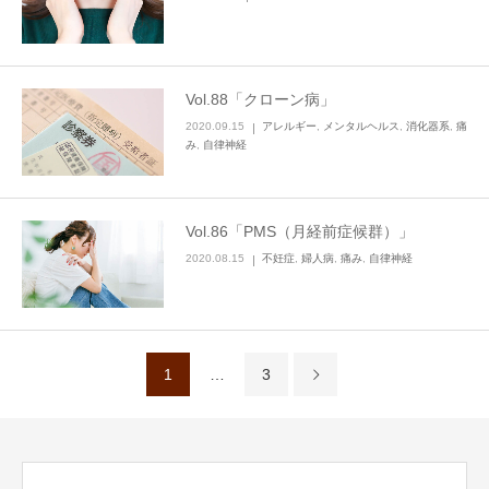
Vol.88「クローン病」
2020.09.15
アレルギー
,
メンタルヘルス
,
消化器系
,
痛
み
,
自律神経
Vol.86「PMS（月経前症候群）」
2020.08.15
不妊症
,
婦人病
,
痛み
,
自律神経
1
…
3