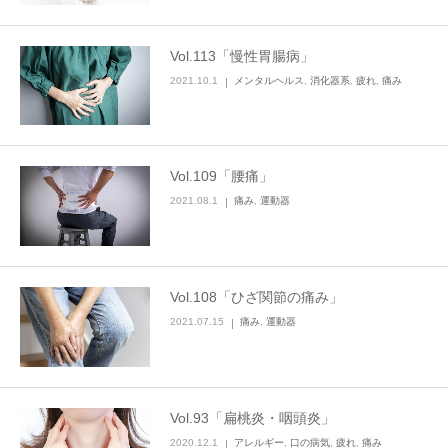
Vol.113「慢性胃腸病」
2021.10.1
メンタルヘルス
,
消化器系
,
疲れ
,
痛み
Vol.109「腰痛」
2021.08.1
痛み
,
運動器
Vol.108「ひざ関節の痛み」
2021.07.15
痛み
,
運動器
Vol.93「扁桃炎・咽頭炎」
2020.12.1
アレルギー
,
口の病気
,
疲れ
,
痛み