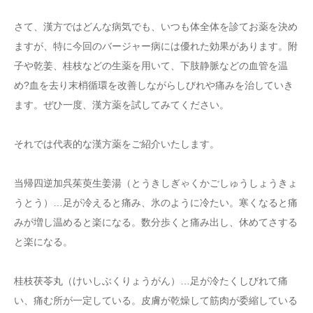
さて、漢方ではどんな病気でも、いつも体全体を診てお薬を決め
ますが、特に今回のバージャー病には優れた効果があります。附
子や乾姜、桂枝などの生薬を用いて、下肢静脈などの血管を温
め?血を去り末梢循環を改善しながらしびれや痛みを治していき
ます。ぜひ一度、漢方薬を試してみてください。
それでは代表的な漢方薬をご紹介いたします。
当帰四逆加呉茱萸生姜湯（とうきしぎゃくかごしゅうしょうきょ
うとう）…足が冷えると痛み、氷のように冷たい。寒くなると痛
みが増し温めると楽になる。数分歩くと痛み出し、休めてさする
と楽になる。
桂枝茯苓丸（けいしぶくりょうがん）…足が冷たくしびれて痛
い、痛む所が一定している。皮膚が乾燥して筋肉が委縮している