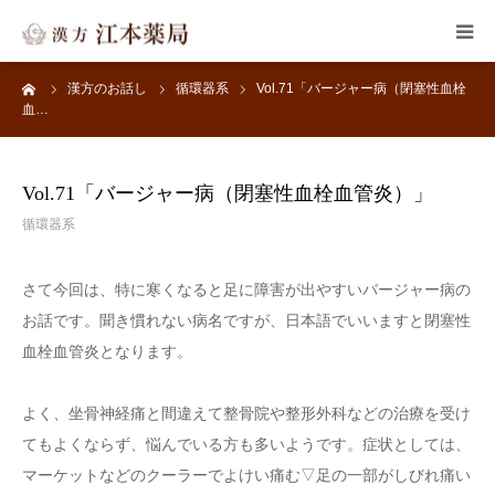
ーム
漢方のお話し
循環器系
Vol.71「バージャー病（閉塞性血栓
HOME
血…
子宝・婦人病
Vol.71「バージャー病（閉塞性血栓血管炎）」
皮膚のトラブル
循環器系
メンタルヘルス
さて今回は、特に寒くなると足に障害が出やすいバージャー病の
お話です。聞き慣れない病名ですが、日本語でいいますと閉塞性
よくある質問
血栓血管炎となります。
漢方のお話し
よく、坐骨神経痛と間違えて整骨院や整形外科などの治療を受け
てもよくならず、悩んでいる方も多いようです。症状としては、
マーケットなどのクーラーでよけい痛む▽足の一部がしびれ痛い