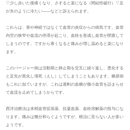
▽少し歩いた後痛くなり、さすると楽になる（間結性破行）▽足
が氷のように冷たい――などと訴えられます。
これらは、骨や神経ではなくて血管の炎症からの病気です。血管
内空の狭窄や血流の停滞が起こり、血栓を形成し血管が閉塞して
しまうのです。ですから寒くなると痛みが増し温めると楽になり
ます。
このバージャー病は活動期と静止期を交互に繰り返し、悪化する
と足先が黒化し壊死（えし）してしまうこともあります。糖尿病
もこれに似ていますが、これは過剰の血糖が微小血管を詰まらせ
て血流を止めてしまうからです。
西洋治療法は末梢血管拡張薬、抗凝血薬、血栓溶解薬の投与にな
ります。痛みは幾分和らぐようですが、根治に至らない人が多い
ようです。