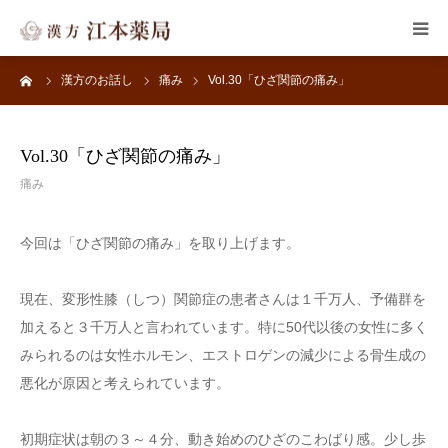
ーム
漢方のお話し
痛み
Vol.30「ひざ関節の痛み」
HOME
子宝・婦人病
Vol.30「ひざ関節の痛み」
痛み
皮膚のトラブル
今回は「ひざ関節の痛み」を取り上げます。
メンタルヘルス
現在、変形性膝（しつ）関節症の患者さんは１千万人、予備群を
よくある質問
加えると３千万人と言われています。特に50代以後の女性に多く
みられるのは女性ホルモン、エストロゲンの減少による骨生成の
漢方のお話し
悪化が原因と考えられています。
初期症状は朝の３～４分、動き始めのひざのこわばり感。少し歩