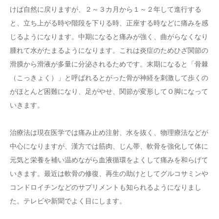
けば自然に戻りますが、２～３カ月から１～２年して進行する
と、立ち上がる時や階段を下りる時、正座する時などに痛みを感
じるようになります。中期になると痛みが強く、曲がらなくなり
腫れて水がたまるようになります。これは炎症のためひざ関節の
滑膜から滑液が多量に分泌されるためです。末期になると「骨棘
（こっきょく）」と呼ばれるとがった骨が神経を刺激して歩くの
がほとんど困難になり、足がやせ、関節が変形してＯ脚になって
いきます。
治療法は現在医学では痛み止め注射、水を抜く、物理療法などが
中心になりますが、漢方では筋肉、じん帯、軟骨を強化して体に
元気と栄養を補い温めながら血液循環をよくして痛みを和らげて
いきます。最近は軟骨の修復、再生の助けとしてグルコサミンや
コンドロイチンなどのサプリメントも知られるようになりまし
た。テレビや新聞でよく目にします。