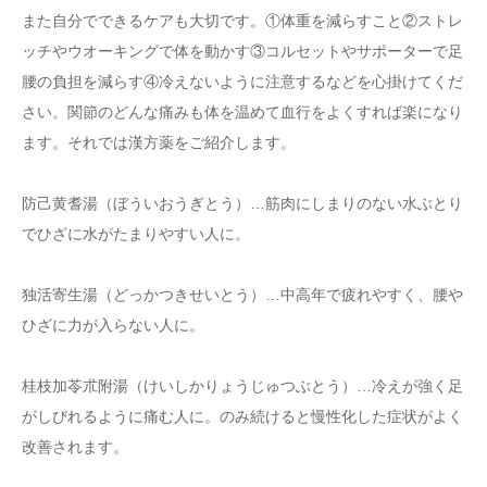
また自分でできるケアも大切です。①体重を減らすこと②ストレ
ッチやウオーキングで体を動かす③コルセットやサポーターで足
腰の負担を減らす④冷えないように注意するなどを心掛けてくだ
さい。関節のどんな痛みも体を温めて血行をよくすれば楽になり
ます。それでは漢方薬をご紹介します。
防己黄耆湯（ぼういおうぎとう）…筋肉にしまりのない水ぶとり
でひざに水がたまりやすい人に。
独活寄生湯（どっかつきせいとう）…中高年で疲れやすく、腰や
ひざに力が入らない人に。
桂枝加苓朮附湯（けいしかりょうじゅつぶとう）…冷えが強く足
がしびれるように痛む人に。のみ続けると慢性化した症状がよく
改善されます。