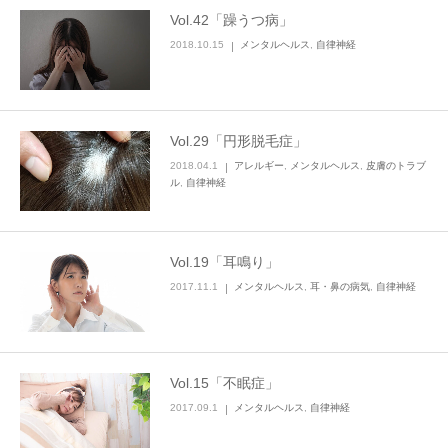
Vol.42「躁うつ病」
2018.10.15
メンタルヘルス
,
自律神経
Vol.29「円形脱毛症」
2018.04.1
アレルギー
,
メンタルヘルス
,
皮膚のトラブ
ル
,
自律神経
Vol.19「耳鳴り」
2017.11.1
メンタルヘルス
,
耳・鼻の病気
,
自律神経
Vol.15「不眠症」
2017.09.1
メンタルヘルス
,
自律神経