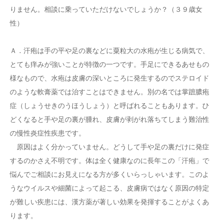
りません。相談に乗っていただけないでしょうか？（３９歳女
性）
Ａ．汗疱は手の平や足の裏などに粟粒大の水疱が生じる病気で、
とても痒みが強いことが特徴の一つです。手足にできるあせもの
様なもので、水疱は皮膚の深いところに発生するのでステロイド
のような軟膏薬では治すことはできません。別の名では掌蹠膿疱
症（しょうせきのうほうしょう）と呼ばれることもあります。ひ
どくなると手や足の裏が腫れ、皮膚が剥がれ落ちてしまう難治性
の慢性炎症性疾患です。
原因はよく分かっていません。どうして手や足の裏だけに発症
するのかさえ不明です。体は全く健康なのに長年この「汗疱」で
悩んでご相談にお見えになる方が多くいらっしゃいます。このよ
うなウイルスや細菌によって起こる、皮膚病ではなく原因の特定
が難しい疾患には、漢方薬が著しい効果を発揮することがよくあ
ります。