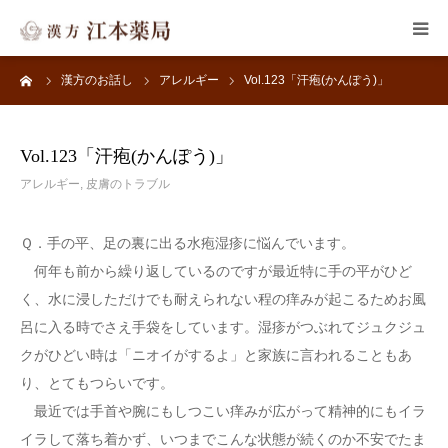
ーム
漢方のお話し
アレルギー
Vol.123「汗疱(かんぽう)」
HOME
子宝・婦人病
Vol.123「汗疱(かんぽう)」
アレルギー
,
皮膚のトラブル
皮膚のトラブル
Ｑ．手の平、足の裏に出る水疱湿疹に悩んでいます。
メンタルヘルス
何年も前から繰り返しているのですが最近特に手の平がひど
く、水に浸しただけでも耐えられない程の痒みが起こるためお風
よくある質問
呂に入る時でさえ手袋をしています。湿疹がつぶれてジュクジュ
クがひどい時は「ニオイがするよ」と家族に言われることもあ
漢方のお話し
り、とてもつらいです。
最近では手首や腕にもしつこい痒みが広がって精神的にもイラ
イラして落ち着かず、いつまでこんな状態が続くのか不安でたま