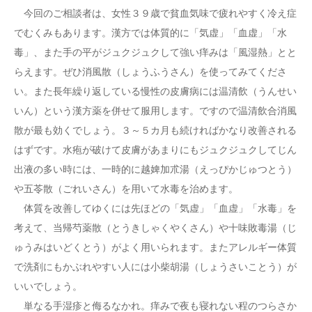
今回のご相談者は、女性３９歳で貧血気味で疲れやすく冷え症
でむくみもあります。漢方では体質的に「気虚」「血虚」「水
毒」、また手の平がジュクジュクして強い痒みは「風湿熱」とと
らえます。ぜひ消風散（しょうふうさん）を使ってみてくださ
い。また長年繰り返している慢性の皮膚病には温清飲（うんせい
いん）という漢方薬を併せて服用します。ですので温清飲合消風
散が最も効くでしょう。３～５カ月も続ければかなり改善される
はずです。水疱が破けて皮膚があまりにもジュクジュクしてじん
出液の多い時には、一時的に越婢加朮湯（えっぴかじゅつとう）
や五苓散（ごれいさん）を用いて水毒を治めます。
体質を改善してゆくには先ほどの「気虚」「血虚」「水毒」を
考えて、当帰芍薬散（とうきしゃくやくさん）や十味敗毒湯（じ
ゅうみはいどくとう）がよく用いられます。またアレルギー体質
で洗剤にもかぶれやすい人には小柴胡湯（しょうさいことう）が
いいでしょう。
単なる手湿疹と侮るなかれ。痒みで夜も寝れない程のつらさか